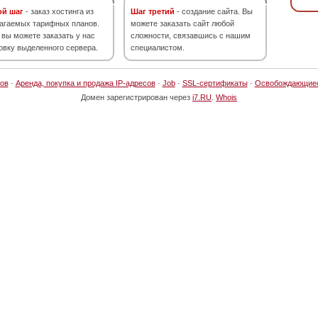
ой шаг
- заказ хостинга из
Шаг третий
- создание сайта. Вы
агаемых тарифных планов.
можете заказать сайт любой
 вы можете заказать у нас
сложности, связавшись с нашим
овку выделенного сервера.
специалистом.
ов
·
Аренда, покупка и продажа IP-адресов
·
Job
·
SSL-сертификаты
·
Освобождающие
Домен зарегистрирован через
i7.RU
.
Whois