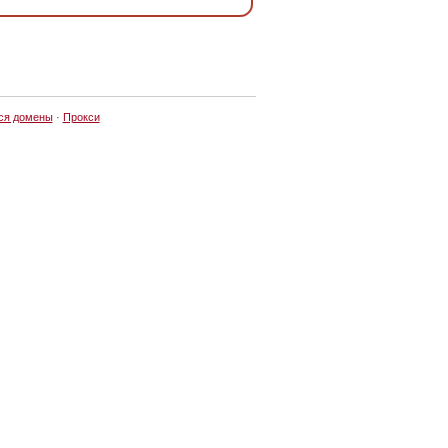
ся домены
·
Прокси