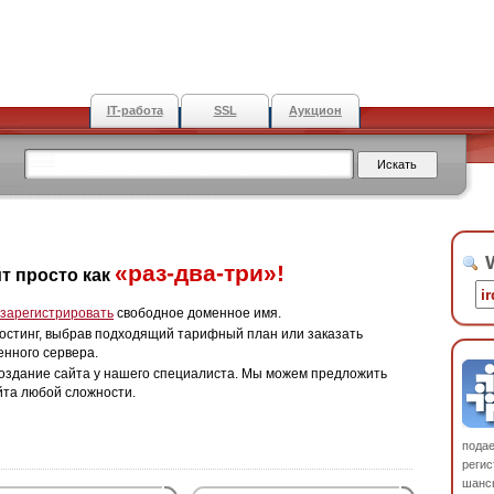
IT-работа
SSL
Аукцион
W
«раз-два-три»!
т просто как
зарегистрировать
свободное доменное имя.
остинг, выбрав подходящий тарифный план или заказать
енного сервера.
оздание сайта у нашего специалиста. Мы можем предложить
йта любой сложности.
пода
регис
шанс